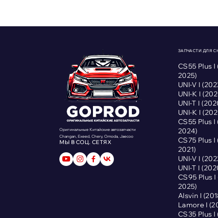
ЗАПЧАСТИ ДЛЯ 
CS55 Plus I
2025)
UNI-V I (2
UNI-K I (2
UNI-T I (2
UNI-K I (2
CS55 Plus I
2024)
Оригинальные Китайские автозапчасти
Changan, Exeed, Chery, Omoda, Jaecoo
CS75 Plus I
МЫ В СОЦ. СЕТЯХ
2021)
UNI-V I (2
UNI-T I (2
CS95 Plus 
2025)
Alsvin I (2
Lamore I (
CS35 Plus I