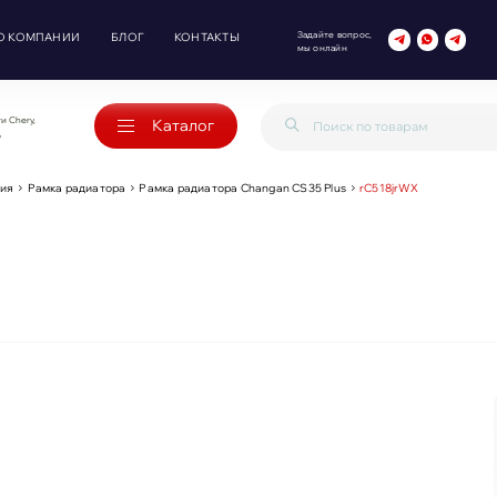
Задайте вопрос,
О КОМПАНИИ
БЛОГ
КОНТАКТЫ
мы онлайн
и Chery,
Каталог
o
ия
Рамка радиатора
Рамка радиатора Changan CS35 Plus
rC518jrWX