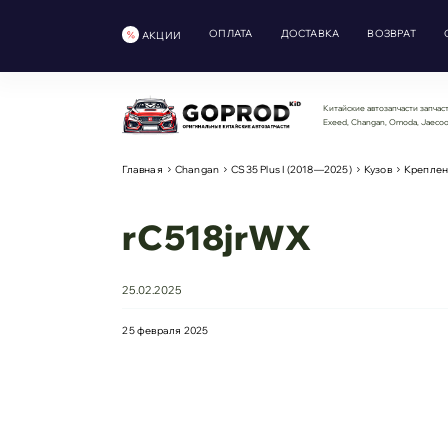
ОПЛАТА
ДОСТАВКА
ВОЗВРАТ
АКЦИИ
Китайские автозапчасти запчаст
Exeed, Changan, Omoda, Jaeco
Главная
Changan
CS35 Plus I (2018—2025)
Кузов
Креплен
rC518jrWX
25.02.2025
25 февраля 2025