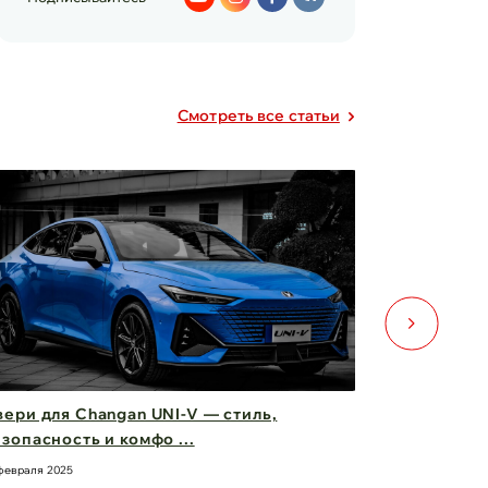
Cмотреть все статьи
ери для Changan UNI-V — стиль,
Фары Chery
зопасность и комфо ...
вас вперед
февраля 2025
21 февраля 2025