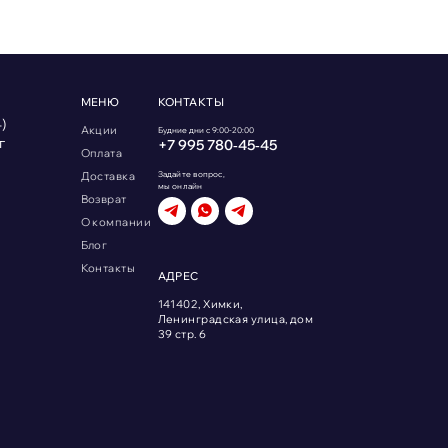
МЕНЮ
КОНТАКТЫ
)
Акции
Будние дни с 9:00-20:00
г
+7 995 780‑45‑45
Оплата
Доставка
Задайте вопрос,
мы онлайн
Возврат
О компании
Блог
Контакты
АДРЕС
141402, Химки,
Ленинградская улица, дом
39 стр. 6