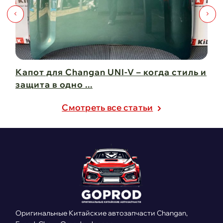
Капот для Changan UNI-V – когда стиль и
Чи
защита в одно ...
Ch
21 февраля 2025
21
Cмотреть все статьи
Оригинальные Китайские автозапчасти Changan,