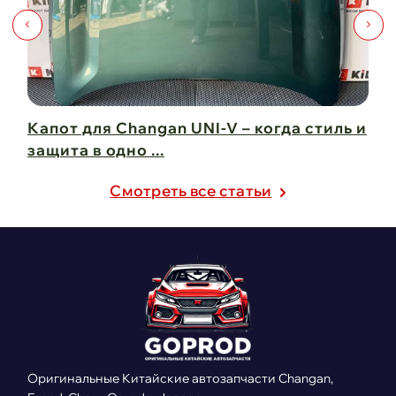
Капот для Changan UNI-V – когда стиль и
Чи
защита в одно ...
Ch
21 февраля 2025
21
Cмотреть все статьи
Оригинальные Китайские автозапчасти Changan,