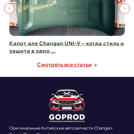
Капот для Changan UNI-V – когда стиль и
Чи
защита в одно ...
Ch
21 февраля 2025
21
Cмотреть все статьи
Оригинальные Китайские автозапчасти Changan,