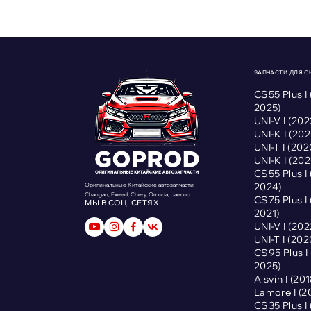
ЗАПЧАСТИ ДЛЯ 
CS55 Plus I
2025)
UNI-V I (2
UNI-K I (2
UNI-T I (2
UNI-K I (2
CS55 Plus I
2024)
Оригинальные Китайские автозапчасти
Changan, Exeed, Chery, Omoda, Jaecoo
CS75 Plus I
МЫ В СОЦ. СЕТЯХ
2021)
UNI-V I (2
UNI-T I (2
CS95 Plus 
2025)
Alsvin I (2
Lamore I (
CS35 Plus I