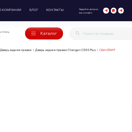
Задайте вопрос,
О КОМПАНИИ
БЛОГ
КОНТАКТЫ
мы онлайн
и Chery,
Каталог
o
Дверь задняя правая
Дверь задняя правая Changan CS55 Plus
C6im35NYf