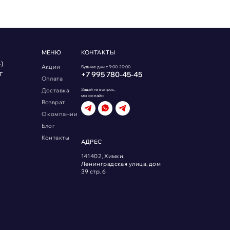
МЕНЮ
КОНТАКТЫ
)
Акции
Будние дни с 9:00-20:00
г
+7 995 780‑45‑45
Оплата
Доставка
Задайте вопрос,
мы онлайн
Возврат
О компании
Блог
Контакты
АДРЕС
141402, Химки,
Ленинградская улица, дом
39 стр. 6