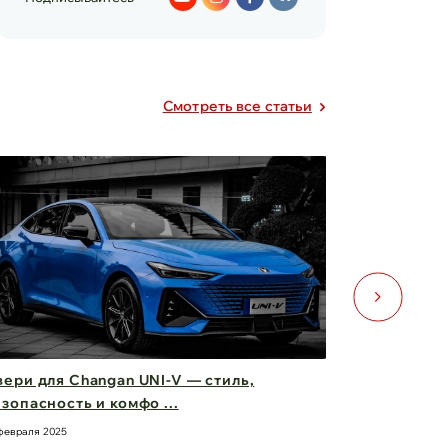
Cмотреть все статьи
ери для Changan UNI-V — стиль,
Фары Chery
зопасность и комфо ...
вас вперед
февраля 2025
21 февраля 2025