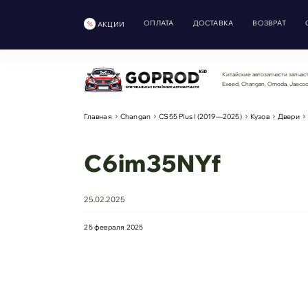
ОПЛАТА
ДОСТАВКА
ВОЗВРАТ
АКЦИИ
Китайские автозапчасти запчаст
Exeed, Changan, Omoda, Jaeco
Главная
Changan
CS55 Plus I (2019—2025)
Кузов
Двери
C6im35NYf
25.02.2025
25 февраля 2025