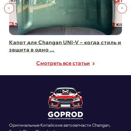
Капот для Changan UNI-V – когда стиль и
Чи
защита в одно ...
Ch
21 февраля 2025
21
Cмотреть все статьи
Оригинальные Китайские автозапчасти Changan,