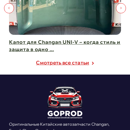
Капот для Changan UNI-V – когда стиль и
Чи
защита в одно ...
Ch
21 февраля 2025
21
Cмотреть все статьи
Оригинальные Китайские автозапчасти Changan,