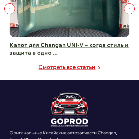
Капот для Changan UNI-V – когда стиль и
Чи
защита в одно ...
Ch
21 февраля 2025
21
Cмотреть все статьи
Оригинальные Китайские автозапчасти Changan,