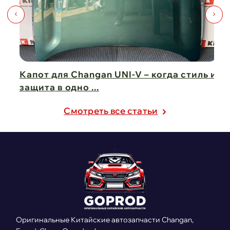
Капот для Changan UNI-V – когда стиль и
Чи
защита в одно ...
Ch
21 февраля 2025
21
Cмотреть все статьи
Оригинальные Китайские автозапчасти Changan,