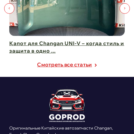
Капот для Changan UNI-V – когда стиль и
Чи
защита в одно ...
Ch
21 февраля 2025
21
Cмотреть все статьи
Оригинальные Китайские автозапчасти Changan,