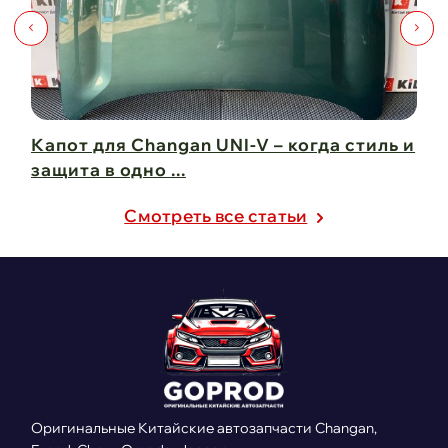
Капот для Changan UNI-V – когда стиль и
Чи
защита в одно ...
Ch
21 февраля 2025
21
Cмотреть все статьи
Оригинальные Китайские автозапчасти Changan,