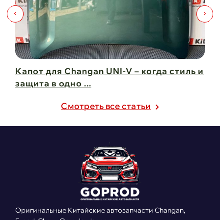
Капот для Changan UNI-V – когда стиль и
Чи
защита в одно ...
Ch
21 февраля 2025
21
Cмотреть все статьи
Оригинальные Китайские автозапчасти Changan,