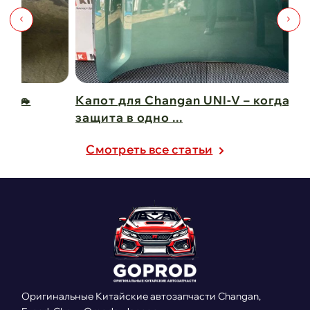
Капот для Changan UNI-V – когда стиль и
Чи
защита в одно ...
Ch
21 февраля 2025
21
Cмотреть все статьи
Оригинальные Китайские автозапчасти Changan,