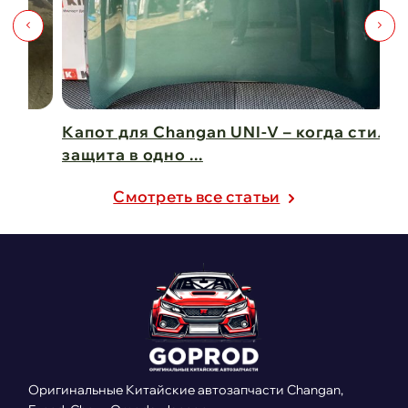
Капот для Changan UNI-V – когда стиль и
Чи
защита в одно ...
Ch
21 февраля 2025
21
Cмотреть все статьи
Оригинальные Китайские автозапчасти Changan,