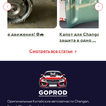
Капот для Changan UNI-V – когда стиль и
Ч
защита в одно ...
C
21 февраля 2025
2
Cмотреть все статьи
Оригинальные Китайские автозапчасти Changan,