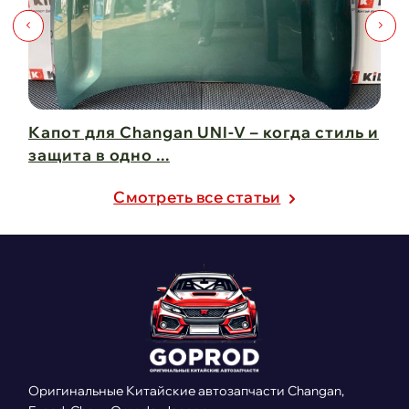
Капот для Changan UNI-V – когда стиль и
Чи
защита в одно ...
Ch
21 февраля 2025
21
Cмотреть все статьи
Оригинальные Китайские автозапчасти Changan,