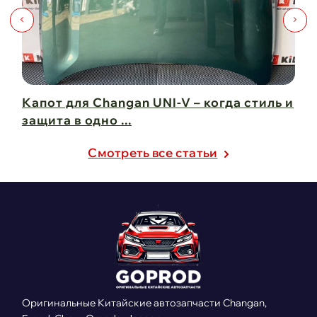
Капот для Changan UNI-V – когда стиль и
Чи
защита в одно ...
Ch
21 февраля 2025
21
Cмотреть все статьи
Оригинальные Китайские автозапчасти Changan,