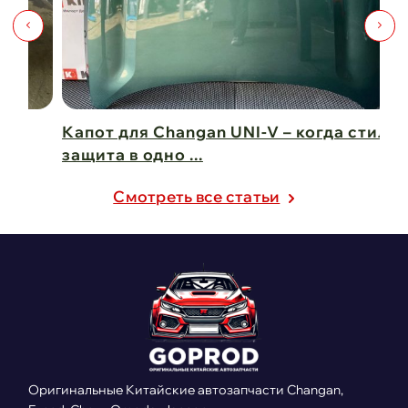
Капот для Changan UNI-V – когда стиль и
Чи
защита в одно ...
Ch
21 февраля 2025
21
Cмотреть все статьи
Оригинальные Китайские автозапчасти Changan,