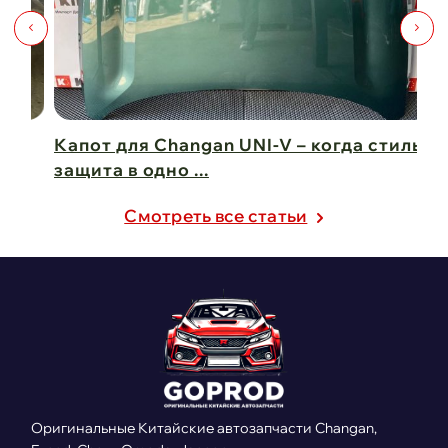
Капот для Changan UNI-V – когда стиль и
Чи
защита в одно ...
Ch
21 февраля 2025
21
Cмотреть все статьи
Оригинальные Китайские автозапчасти Changan,