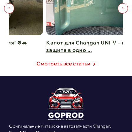
Капот для Changan UNI-V – когда стиль и
Чи
защита в одно ...
Ch
21 февраля 2025
21
Cмотреть все статьи
Оригинальные Китайские автозапчасти Changan,