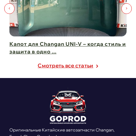
Капот для Changan UNI-V – когда стиль и
Чи
защита в одно ...
Ch
21 февраля 2025
21
Cмотреть все статьи
Оригинальные Китайские автозапчасти Changan,