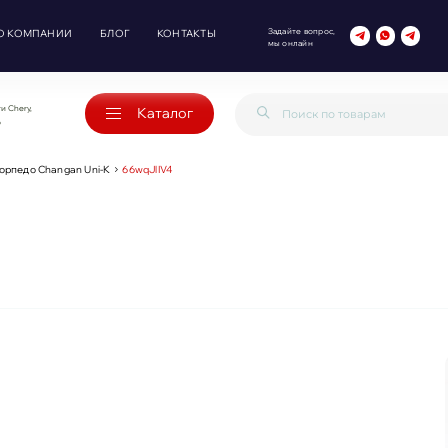
Задайте вопрос,
О КОМПАНИИ
БЛОГ
КОНТАКТЫ
мы онлайн
и Chery,
Каталог
o
орпедо Changan Uni-K
66wqJlIV4