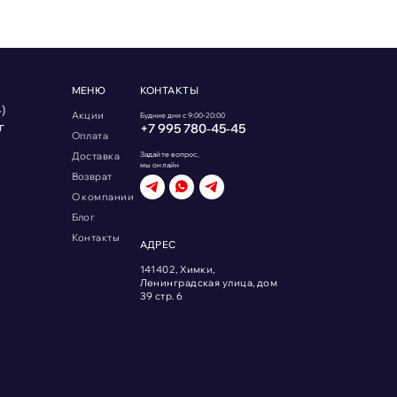
МЕНЮ
КОНТАКТЫ
)
Акции
Будние дни с 9:00-20:00
г
+7 995 780‑45‑45
Оплата
Доставка
Задайте вопрос,
мы онлайн
Возврат
О компании
Блог
Контакты
АДРЕС
141402, Химки,
Ленинградская улица, дом
39 стр. 6