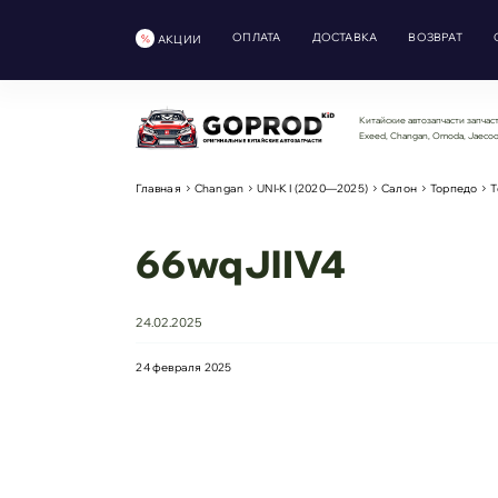
ОПЛАТА
ДОСТАВКА
ВОЗВРАТ
АКЦИИ
Китайские автозапчасти запчаст
Exeed, Changan, Omoda, Jaeco
Главная
Changan
UNI-K I (2020—2025)
Салон
Торпедо
Т
66wqJlIV4
24.02.2025
24 февраля 2025