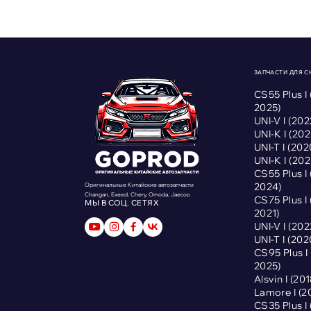
ЗАПЧАСТИ ДЛЯ 
CS55 Plus I
2025)
UNI-V I (2
UNI-K I (2
UNI-T I (2
UNI-K I (2
CS55 Plus I
2024)
Оригинальные Китайские автозапчасти
Changan, Exeed, Chery, Omoda, Jaecoo
CS75 Plus I
МЫ В СОЦ. СЕТЯХ
2021)
UNI-V I (2
UNI-T I (2
CS95 Plus 
2025)
Alsvin I (2
Lamore I (
CS35 Plus I