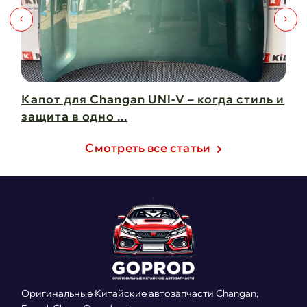
Капот для Changan UNI-V – когда стиль и
Чи
защита в одно ...
Ch
21 февраля 2025
21
Cмотреть все статьи
Оригинальные Китайские автозапчасти Changan,