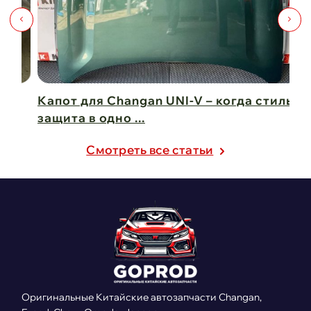
Капот для Changan UNI-V – когда стиль и
Чи
защита в одно ...
Ch
21 февраля 2025
21
Cмотреть все статьи
Оригинальные Китайские автозапчасти Changan,