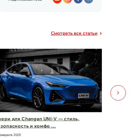
Cмотреть все статьи
ери для Changan UNI-V — стиль,
Фары Chery
зопасность и комфо ...
вас вперед
февраля 2025
21 февраля 2025