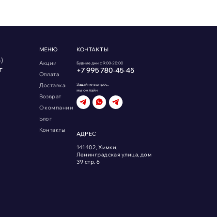
МЕНЮ
КОНТАКТЫ
)
Акции
Будние дни с 9:00-20:00
г
+7 995 780‑45‑45
Оплата
Доставка
Задайте вопрос,
мы онлайн
Возврат
О компании
Блог
Контакты
АДРЕС
141402, Химки,
Ленинградская улица, дом
39 стр. 6