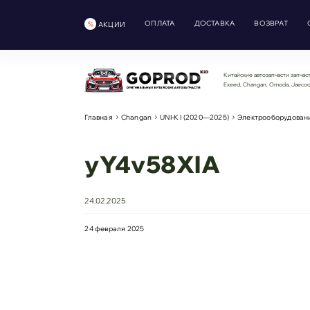
ОПЛАТА
ДОСТАВКА
ВОЗВРАТ
АКЦИИ
Китайские автозапчасти запчаст
Exeed, Changan, Omoda, Jaeco
Главная
Changan
UNI-K I (2020—2025)
Электрооборудован
yY4v58XlA
24.02.2025
24 февраля 2025