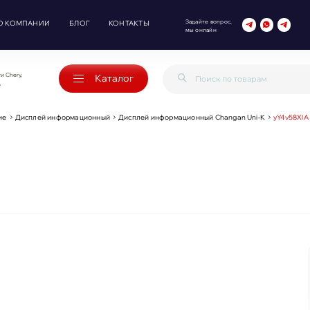
Задайте вопрос,
О КОМПАНИИ
БЛОГ
КОНТАКТЫ
мы онлайн
и Chery,
Каталог
o
ие
Дисплей информационный
Дисплей информационный Changan Uni-K
yY4v58XlA