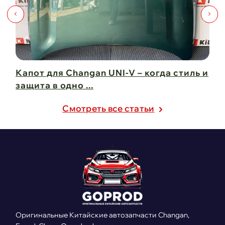
Капот для Changan UNI-V – когда стиль и
Чи
защита в одно ...
Ch
21 февраля 2025
21
Cмотреть все статьи
Оригинальные Китайские автозапчасти Changan,