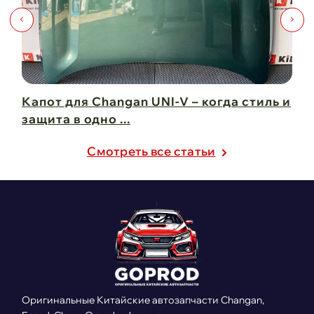
Капот для Changan UNI-V – когда стиль и
Чи
защита в одно ...
Ch
21 февраля 2025
21
Cмотреть все статьи
Оригинальные Китайские автозапчасти Changan,