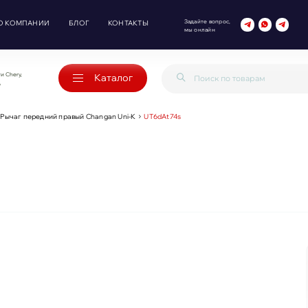
Задайте вопрос,
О КОМПАНИИ
БЛОГ
КОНТАКТЫ
мы онлайн
и Chery,
Каталог
o
Рычаг передний правый Changan Uni-K
UT6dAt74s