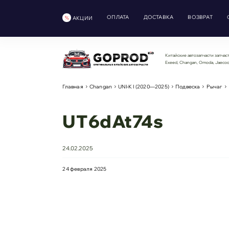
ОПЛАТА
ДОСТАВКА
ВОЗВРАТ
АКЦИИ
Китайские автозапчасти запчаст
Exeed, Changan, Omoda, Jaeco
Главная
Changan
UNI-K I (2020—2025)
Подвеска
Рычаг
UT6dAt74s
24.02.2025
24 февраля 2025