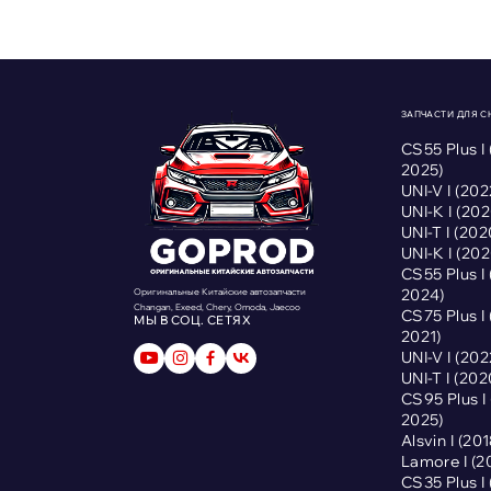
ЗАПЧАСТИ ДЛЯ 
CS55 Plus I
2025)
UNI-V I (2
UNI-K I (2
UNI-T I (2
UNI-K I (2
CS55 Plus I
2024)
Оригинальные Китайские автозапчасти
Changan, Exeed, Chery, Omoda, Jaecoo
CS75 Plus I
МЫ В СОЦ. СЕТЯХ
2021)
UNI-V I (2
UNI-T I (2
CS95 Plus 
2025)
Alsvin I (2
Lamore I (
CS35 Plus I