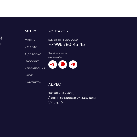
МЕНЮ
КОНТАКТЫ
)
Акции
Будние дни с 9:00-20:00
г
+7 995 780‑45‑45
Оплата
Доставка
Задайте вопрос,
мы онлайн
Возврат
О компании
Блог
Контакты
АДРЕС
141402, Химки,
Ленинградская улица, дом
39 стр. 6