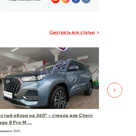
Cмотреть все статьи
стый обзор на 360° – стекла для Chery
Двери для 
ggo 8 Pro M ...
безопаснос
февраля 2025
21 февраля 2025