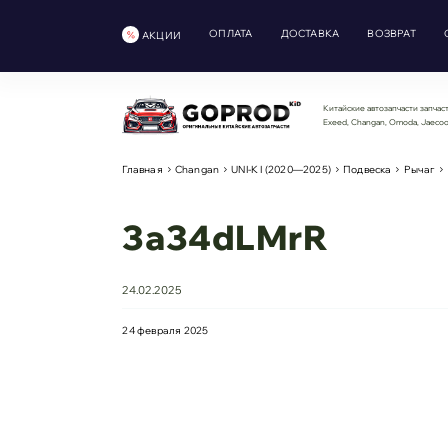
ОПЛАТА
ДОСТАВКА
ВОЗВРАТ
АКЦИИ
Китайские автозапчасти запчаст
Exeed, Changan, Omoda, Jaeco
Главная
Changan
UNI-K I (2020—2025)
Подвеска
Рычаг
3a34dLMrR
24.02.2025
24 февраля 2025