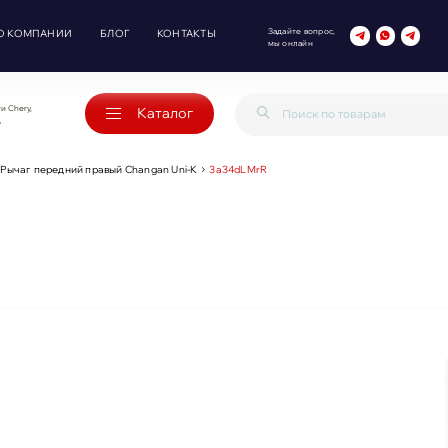
Задайте вопрос,
О КОМПАНИИ
БЛОГ
КОНТАКТЫ
мы онлайн
и Chery,
Каталог
o
Рычаг передний правый Changan Uni-K
3a34dLMrR