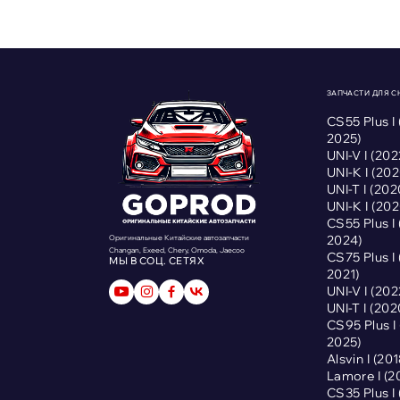
ЗАПЧАСТИ ДЛЯ 
CS55 Plus I
2025)
UNI-V I (2
UNI-K I (2
UNI-T I (2
UNI-K I (2
CS55 Plus I
2024)
Оригинальные Китайские автозапчасти
Changan, Exeed, Chery, Omoda, Jaecoo
CS75 Plus I
МЫ В СОЦ. СЕТЯХ
2021)
UNI-V I (2
UNI-T I (2
CS95 Plus 
2025)
Alsvin I (2
Lamore I (
CS35 Plus I