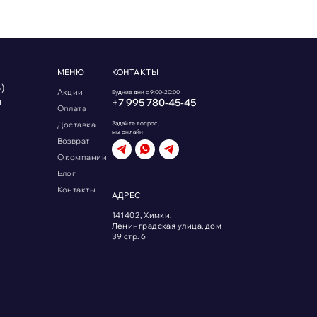
МЕНЮ
КОНТАКТЫ
)
Акции
Будние дни с 9:00-20:00
г
+7 995 780‑45‑45
Оплата
Доставка
Задайте вопрос,
мы онлайн
Возврат
О компании
Блог
Контакты
АДРЕС
141402, Химки,
Ленинградская улица, дом
39 стр. 6