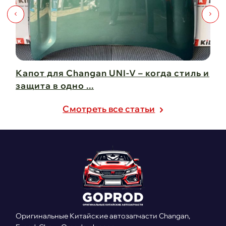
Капот для Changan UNI-V – когда стиль и
Чи
защита в одно ...
Ch
21 февраля 2025
21
Cмотреть все статьи
Оригинальные Китайские автозапчасти Changan,