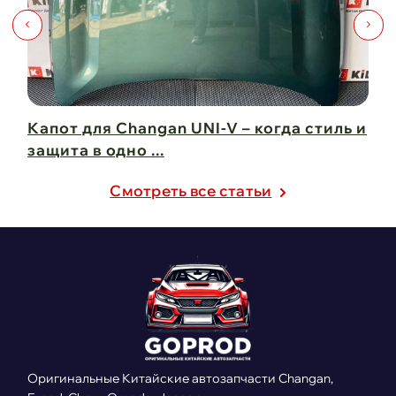
Капот для Changan UNI-V – когда стиль и
Чи
защита в одно ...
Ch
21 февраля 2025
21
Cмотреть все статьи
Оригинальные Китайские автозапчасти Changan,