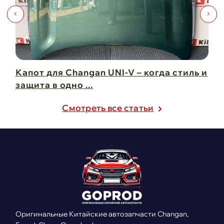
Капот для Changan UNI-V – когда стиль и
Чи
защита в одно ...
Ch
21 февраля 2025
21
Cмотреть все статьи
Оригинальные Китайские автозапчасти Changan,