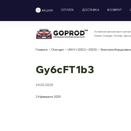
ОПЛАТА
ДОСТАВКА
ВОЗВРАТ
АКЦИИ
Китайские автозапчасти запчаст
Exeed, Changan, Omoda, Jaeco
Главная
Changan
UNI-V I (2022—2025)
Электрооборудован
Gy6cFT1b3
24.02.2025
24 февраля 2025