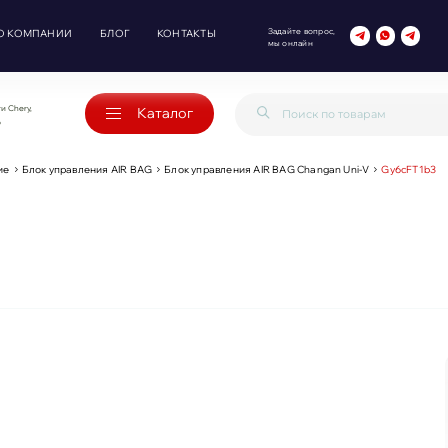
Задайте вопрос,
О КОМПАНИИ
БЛОГ
КОНТАКТЫ
мы онлайн
и Chery,
Каталог
o
ие
Блок управления AIR BAG
Блок управления AIR BAG Changan Uni-V
Gy6cFT1b3