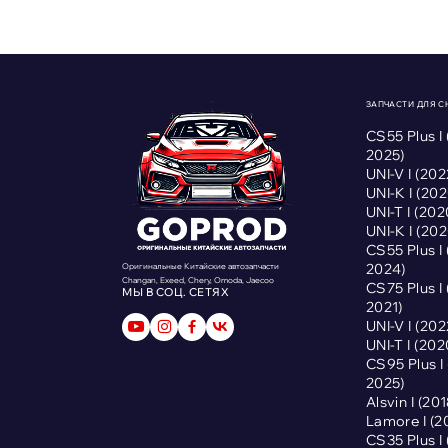
ЗАПЧАСТИ ДЛЯ 
CS55 Plus I
2025)
UNI-V I (2
UNI-K I (2
UNI-T I (2
UNI-K I (2
CS55 Plus I
2024)
Оригинальные Китайские автозапчасти
Changan, Exeed, Chery, Omoda, Jaecoo
CS75 Plus I
МЫ В СОЦ. СЕТЯХ
2021)
UNI-V I (2
UNI-T I (2
CS95 Plus 
2025)
Alsvin I (2
Lamore I (
CS35 Plus I