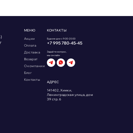
МЕНЮ
КОНТАКТЫ
)
Акции
Будние дни с 9:00-20:00
г
+7 995 780‑45‑45
Оплата
Доставка
Задайте вопрос,
мы онлайн
Возврат
О компании
Блог
Контакты
АДРЕС
141402, Химки,
Ленинградская улица, дом
39 стр. 6