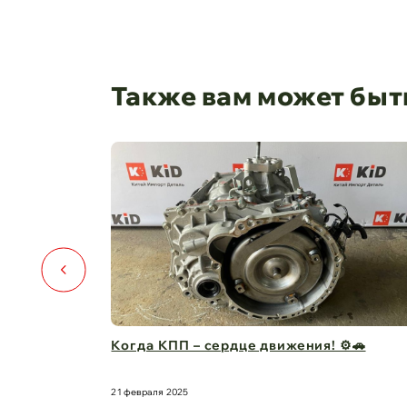
Также вам может быт
️🚗
Капот для Changan UNI-V – когда стиль и
защита в одно ...
21 февраля 2025