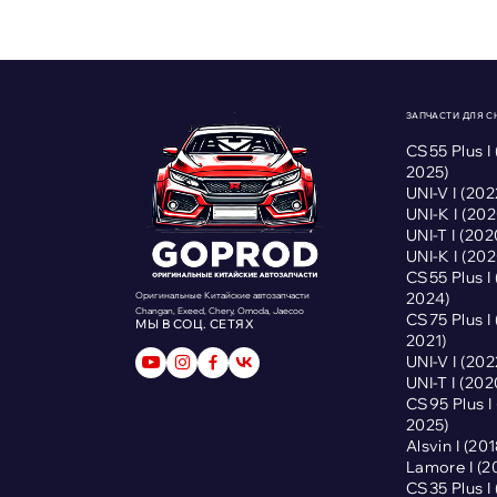
ЗАПЧАСТИ ДЛЯ 
CS55 Plus I
2025)
UNI-V I (2
UNI-K I (2
UNI-T I (2
UNI-K I (2
CS55 Plus I
2024)
Оригинальные Китайские автозапчасти
Changan, Exeed, Chery, Omoda, Jaecoo
CS75 Plus I
МЫ В СОЦ. СЕТЯХ
2021)
UNI-V I (2
UNI-T I (2
CS95 Plus 
2025)
Alsvin I (2
Lamore I (
CS35 Plus I