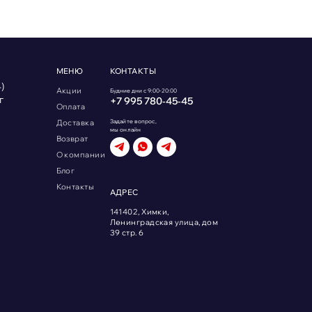
МЕНЮ
КОНТАКТЫ
)
Акции
Будние дни с 9:00-20:00
г
+7 995 780‑45‑45
Оплата
Доставка
Задайте вопрос,
мы онлайн
Возврат
О компании
Блог
Контакты
АДРЕС
141402, Химки,
Ленинградская улица, дом
39 стр. 6