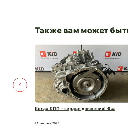
Также вам может быт
я! ⚙️🚗
Капот для Changan UNI-V – когда стил
защита в одно ...
21 февраля 2025