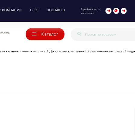
Задайте вопрос,
О КОМПАНИИ
БЛОГ
КОНТАКТЫ
мы онлайн
и Chery,
Каталог
o
 зажигания, свечи, электрика
Дроссельная заслонка
Дроссельная заслонка Changa