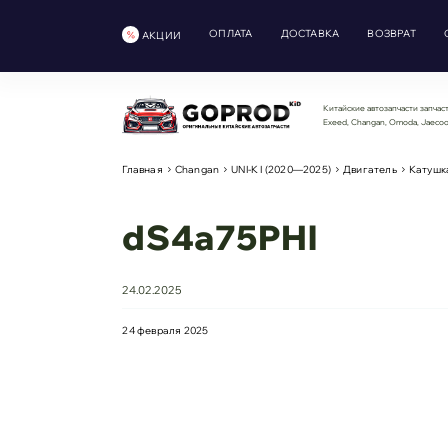
ОПЛАТА
ДОСТАВКА
ВОЗВРАТ
АКЦИИ
Китайские автозапчасти запчаст
Exeed, Changan, Omoda, Jaeco
Главная
Changan
UNI-K I (2020—2025)
Двигатель
Катушка
dS4a75PHl
24.02.2025
24 февраля 2025