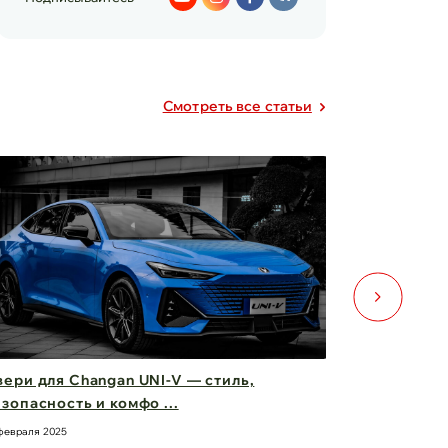
Cмотреть все статьи
ери для Changan UNI-V — стиль,
Фары Chery
зопасность и комфо ...
вас вперед
февраля 2025
21 февраля 2025