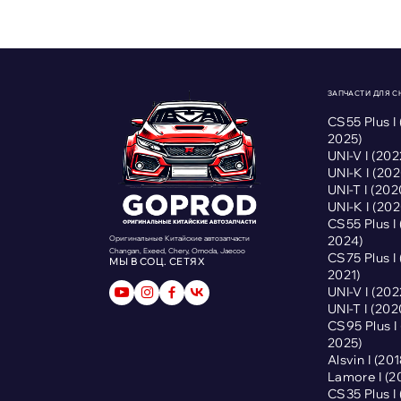
ЗАПЧАСТИ ДЛЯ 
CS55 Plus I
2025)
UNI-V I (2
UNI-K I (2
UNI-T I (2
UNI-K I (2
CS55 Plus I
2024)
Оригинальные Китайские автозапчасти
Changan, Exeed, Chery, Omoda, Jaecoo
CS75 Plus I
МЫ В СОЦ. СЕТЯХ
2021)
UNI-V I (2
UNI-T I (2
CS95 Plus 
2025)
Alsvin I (2
Lamore I (
CS35 Plus I