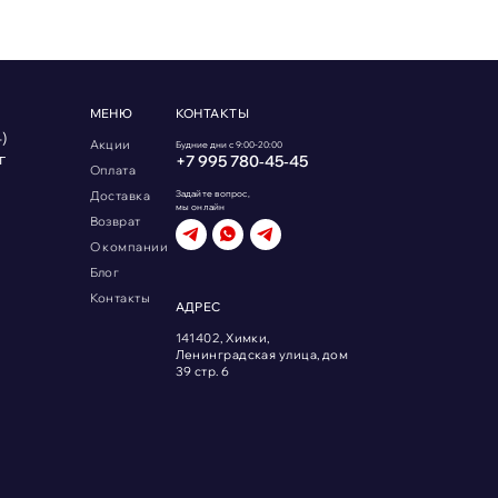
МЕНЮ
КОНТАКТЫ
)
Акции
Будние дни с 9:00-20:00
г
+7 995 780‑45‑45
Оплата
Доставка
Задайте вопрос,
мы онлайн
Возврат
О компании
Блог
Контакты
АДРЕС
141402, Химки,
Ленинградская улица, дом
39 стр. 6