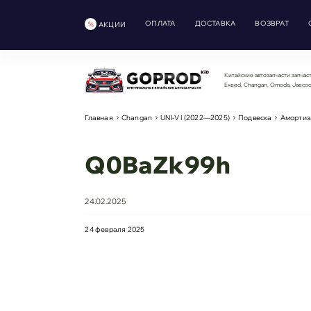
ОПЛАТА
ДОСТАВКА
ВОЗВРАТ
АКЦИИ
Китайские автозапчасти запчаст
Exeed, Changan, Omoda, Jaeco
Главная
Changan
UNI-V I (2022—2025)
Подвеска
Амортиз
Q0BaZk99h
24.02.2025
24 февраля 2025