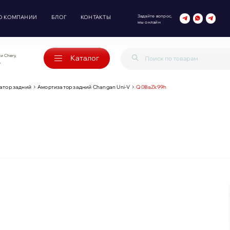
Задайте вопрос,
О КОМПАНИИ
БЛОГ
КОНТАКТЫ
мы онлайн
и Chery,
Каталог
o
атор задний
Амортизатор задний Changan Uni-V
Q0BaZk99h