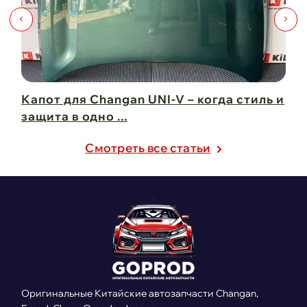
Капот для Changan UNI-V – когда стиль и
Чи
защита в одно ...
Ch
21 февраля 2025
21
Cмотреть все статьи
Оригинальные Китайские автозапчасти Changan,