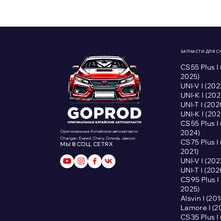
ЗАПЧАСТИ ДЛЯ 
CS55 Plus I
2025)
UNI-V I (2
UNI-K I (2
UNI-T I (2
UNI-K I (2
CS55 Plus I
2024)
Оригинальные Китайские автозапчасти
Changan, Exeed, Chery, Omoda, Jaecoo
CS75 Plus I
МЫ В СОЦ. СЕТЯХ
2021)
UNI-V I (2
UNI-T I (2
CS95 Plus 
2025)
Alsvin I (2
Lamore I (
CS35 Plus I