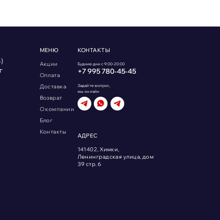
МЕНЮ
КОНТАКТЫ
)
Акции
Будние дни с 9:00-20:00
г
+7 995 780‑45‑45
Оплата
Доставка
Задайте вопрос,
мы онлайн
Возврат
О компании
Блог
Контакты
АДРЕС
141402, Химки,
Ленинградская улица, дом
39 стр. 6