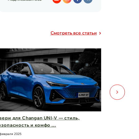
Cмотреть все статьи
ери для Changan UNI-V — стиль,
Фары Chery
зопасность и комфо ...
вас вперед
февраля 2025
21 февраля 2025