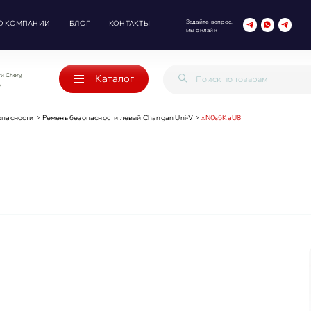
Задайте вопрос,
О КОМПАНИИ
БЛОГ
КОНТАКТЫ
мы онлайн
и Chery,
Каталог
o
опасности
Ремень безопасности левый Changan Uni-V
xN0s5KaU8