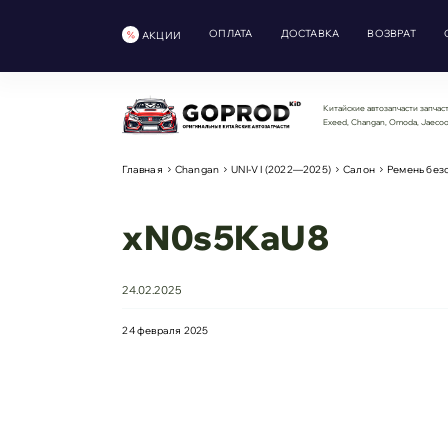
ОПЛАТА
ДОСТАВКА
ВОЗВРАТ
АКЦИИ
Китайские автозапчасти запчаст
Exeed, Changan, Omoda, Jaeco
Главная
Changan
UNI-V I (2022—2025)
Салон
Ремень без
xN0s5KaU8
24.02.2025
24 февраля 2025