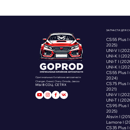
ЗАПЧАСТИ ДЛЯ 
CS55 Plus I
2025)
UNI-V I (2
UNI-K I (2
UNI-T I (2
UNI-K I (2
CS55 Plus I
2024)
Оригинальные Китайские автозапчасти
Changan, Exeed, Chery, Omoda, Jaecoo
CS75 Plus I
МЫ В СОЦ. СЕТЯХ
2021)
UNI-V I (2
UNI-T I (2
CS95 Plus 
2025)
Alsvin I (2
Lamore I (
CS35 Plus I