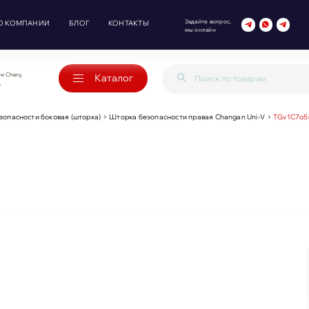
Задайте вопрос,
О КОМПАНИИ
БЛОГ
КОНТАКТЫ
мы онлайн
и Chery,
Каталог
o
зопасности боковая (шторка)
Шторка безопасности правая Changan Uni-V
TGv1C7o