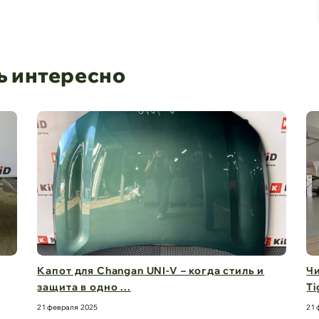
ь интересно
Чистый обзор на 360° – стекла для Chery
Д
Tiggo 8 Pro M ...
б
21 февраля 2025
21