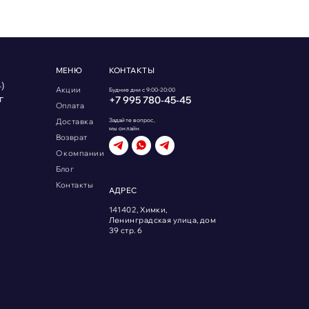
МЕНЮ
КОНТАКТЫ
)
Акции
Будние дни с 9:00-20:00
г
+7 995 780‑45‑45
Оплата
Доставка
Задайте вопрос,
мы онлайн
Возврат
О компании
Блог
Контакты
АДРЕС
141402, Химки,
Ленинградская улица, дом
39 стр. 6