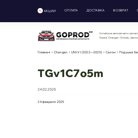
ОПЛАТА
ДОСТАВКА
ВОЗВРАТ
АКЦИИ
Китайские автозапчасти запчаст
Exeed, Changan, Omoda, Jaeco
Главная
Changan
UNI-V I (2022—2025)
Салон
Подушка бе
TGv1C7o5m
24.02.2025
24 февраля 2025