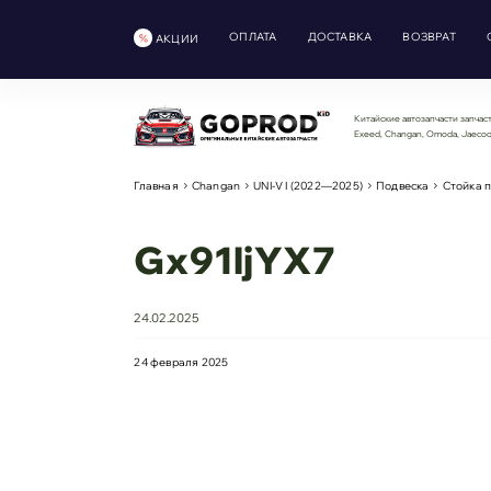
ОПЛАТА
ДОСТАВКА
ВОЗВРАТ
АКЦИИ
Китайские автозапчасти запчаст
Exeed, Changan, Omoda, Jaeco
Главная
Changan
UNI-V I (2022—2025)
Подвеска
Стойка 
Gx91ljYX7
24.02.2025
24 февраля 2025