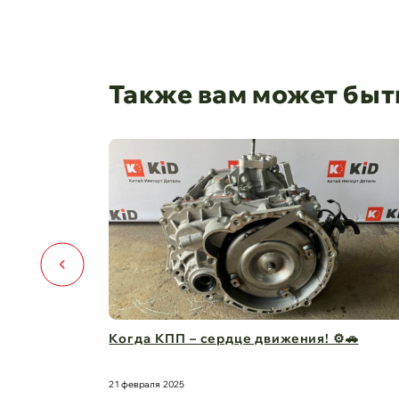
Также вам может быт
! ⚙️🚗
Капот для Changan UNI-V – когда стиль
защита в одно ...
21 февраля 2025