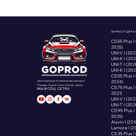
ЗАПЧАСТИ ДЛЯ 
CS55 Plus I
2025)
UNI-V I (2
UNI-K I (2
UNI-T I (2
UNI-K I (2
CS55 Plus I
2024)
Оригинальные Китайские автозапчасти
Changan, Exeed, Chery, Omoda, Jaecoo
CS75 Plus I
МЫ В СОЦ. СЕТЯХ
2021)
UNI-V I (2
UNI-T I (2
CS95 Plus 
2025)
Alsvin I (2
Lamore I (
CS35 Plus I