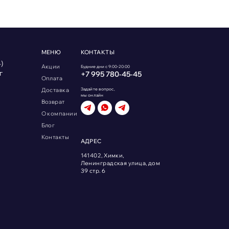
МЕНЮ
КОНТАКТЫ
)
Акции
Будние дни с 9:00-20:00
г
+7 995 780‑45‑45
Оплата
Доставка
Задайте вопрос,
мы онлайн
Возврат
О компании
Блог
Контакты
АДРЕС
141402, Химки,
Ленинградская улица, дом
39 стр. 6