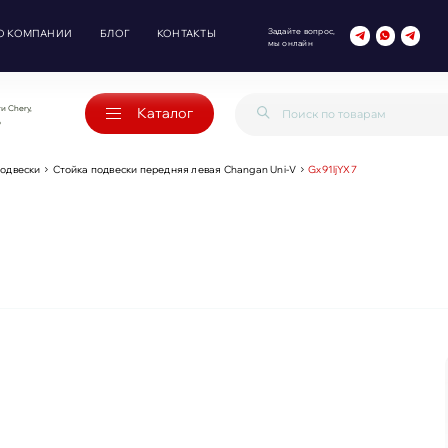
Задайте вопрос,
О КОМПАНИИ
БЛОГ
КОНТАКТЫ
мы онлайн
и Chery,
Каталог
o
подвески
Стойка подвески передняя левая Changan Uni-V
Gx91ljYX7