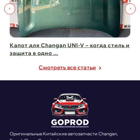
Капот для Changan UNI-V – когда стиль и
Чи
защита в одно ...
Ch
21 февраля 2025
21
Cмотреть все статьи
Оригинальные Китайские автозапчасти Changan,