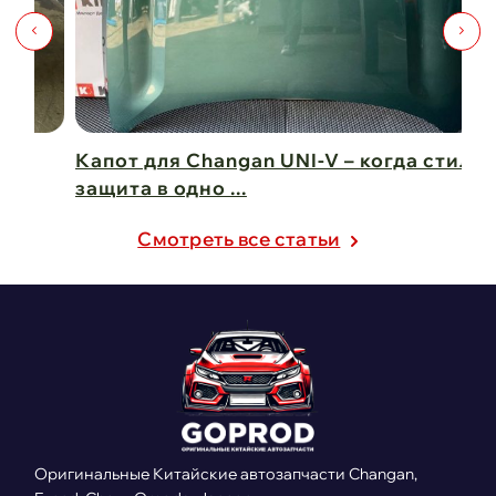
Капот для Changan UNI-V – когда стиль и
Чи
защита в одно ...
Ch
21 февраля 2025
21
Cмотреть все статьи
Оригинальные Китайские автозапчасти Changan,