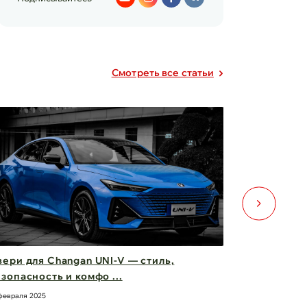
Cмотреть все статьи
ери для Changan UNI-V — стиль,
Фары Chery
зопасность и комфо ...
вас вперед
февраля 2025
21 февраля 2025