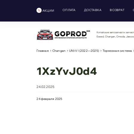
ОПЛАТА
ДОСТАВКА
ВОЗВРАТ
АКЦИИ
Китайские автозапчасти запчаст
Exeed, Changan, Omoda, Jaeco
Главная
Changan
UNI-V I (2022—2025)
Тормозная система
1XzYvJ0d4
24.02.2025
24 февраля 2025