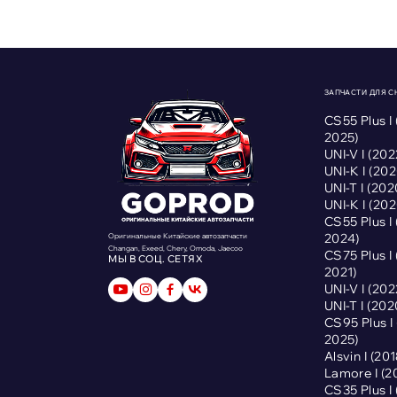
ЗАПЧАСТИ ДЛЯ 
CS55 Plus I
2025)
UNI-V I (2
UNI-K I (2
UNI-T I (2
UNI-K I (2
CS55 Plus I
2024)
Оригинальные Китайские автозапчасти
Changan, Exeed, Chery, Omoda, Jaecoo
CS75 Plus I
МЫ В СОЦ. СЕТЯХ
2021)
UNI-V I (2
UNI-T I (2
CS95 Plus 
2025)
Alsvin I (2
Lamore I (
CS35 Plus I