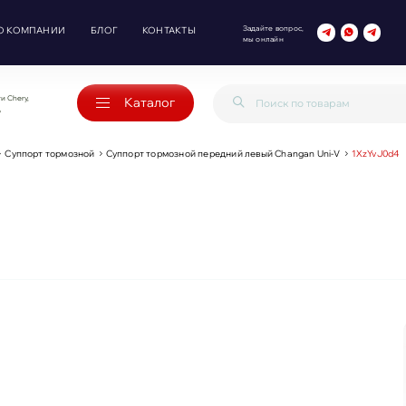
Задайте вопрос,
О КОМПАНИИ
БЛОГ
КОНТАКТЫ
мы онлайн
и Chery,
Каталог
o
Суппорт тормозной
Суппорт тормозной передний левый Changan Uni-V
1XzYvJ0d4