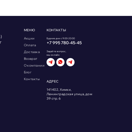
МЕНЮ
КОНТАКТЫ
)
Акции
Будние дни с 9:00-20:00
г
+7 995 780‑45‑45
Оплата
Доставка
Задайте вопрос,
мы онлайн
Возврат
О компании
Блог
Контакты
АДРЕС
141402, Химки,
Ленинградская улица, дом
39 стр. 6