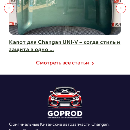
Капот для Changan UNI-V – когда стиль и
Чи
защита в одно ...
Ch
21 февраля 2025
21
Cмотреть все статьи
Оригинальные Китайские автозапчасти Changan,