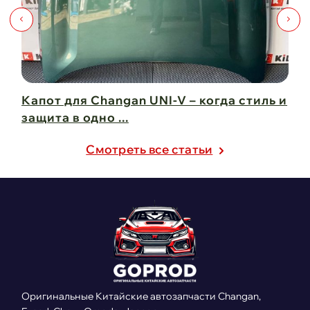
Капот для Changan UNI-V – когда стиль и
Чи
защита в одно ...
Ch
21 февраля 2025
21
Cмотреть все статьи
Оригинальные Китайские автозапчасти Changan,