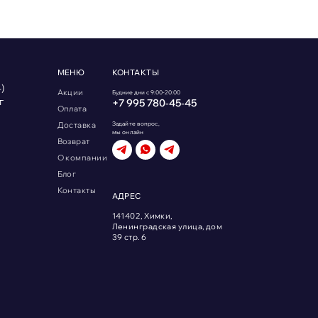
МЕНЮ
КОНТАКТЫ
)
Акции
Будние дни с 9:00-20:00
г
+7 995 780‑45‑45
Оплата
Доставка
Задайте вопрос,
мы онлайн
Возврат
О компании
Блог
Контакты
АДРЕС
141402, Химки,
Ленинградская улица, дом
39 стр. 6