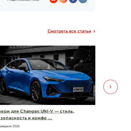
Cмотреть все статьи
ери для Changan UNI-V — стиль,
Фары Chery
зопасность и комфо ...
вас вперед
февраля 2025
21 февраля 2025