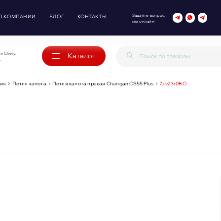
Задайте вопрос,
О КОМПАНИИ
БЛОГ
КОНТАКТЫ
мы онлайн
и Chery,
Каталог
o
ия
Петля капота
Петля капота правая Changan CS55 Plus
7zvZ3r0BO