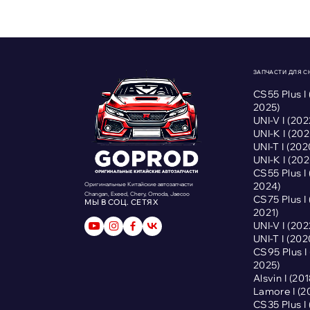
ЗАПЧАСТИ ДЛЯ 
CS55 Plus I
2025)
UNI-V I (2
UNI-K I (2
UNI-T I (2
UNI-K I (2
CS55 Plus I
2024)
Оригинальные Китайские автозапчасти
Changan, Exeed, Chery, Omoda, Jaecoo
CS75 Plus I
МЫ В СОЦ. СЕТЯХ
2021)
UNI-V I (2
UNI-T I (2
CS95 Plus 
2025)
Alsvin I (2
Lamore I (
CS35 Plus I