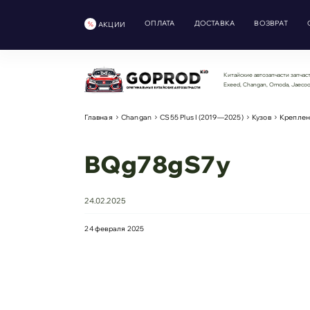
ОПЛАТА
ДОСТАВКА
ВОЗВРАТ
АКЦИИ
Китайские автозапчасти запчаст
Exeed, Changan, Omoda, Jaeco
Главная
Changan
CS55 Plus I (2019—2025)
Кузов
Креплен
BQg78gS7y
24.02.2025
24 февраля 2025