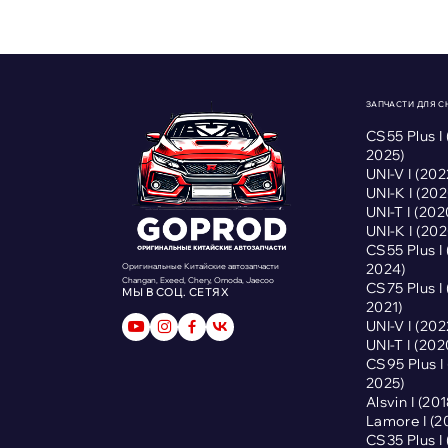
ЗАПЧАСТИ ДЛЯ 
CS55 Plus I
2025)
UNI-V I (2
UNI-K I (2
UNI-T I (2
UNI-K I (2
CS55 Plus I
2024)
Оригинальные Китайские автозапчасти
Changan, Exeed, Chery, Omoda, Jaecoo
CS75 Plus I
МЫ В СОЦ. СЕТЯХ
2021)
UNI-V I (2
UNI-T I (2
CS95 Plus 
2025)
Alsvin I (2
Lamore I (
CS35 Plus I