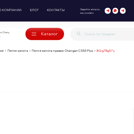
Задайте вопрос,
О КОМПАНИИ
БЛОГ
КОНТАКТЫ
мы онлайн
и Chery,
Каталог
o
ия
Петля капота
Петля капота правая Changan CS55 Plus
BQg78gS7y