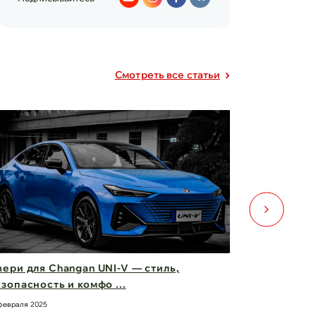
Cмотреть все статьи
для Changan UNI-V — стиль,
Фары Chery Tig
сность и комфо ...
вас вперед! ✨
я 2025
21 февраля 2025