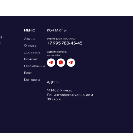
МЕНЮ
КОНТАКТЫ
)
Акции
Будние дни с 9:00-20:00
г
+7 995 780‑45‑45
Оплата
Доставка
Задайте вопрос,
мы онлайн
Возврат
О компании
Блог
Контакты
АДРЕС
141402, Химки,
Ленинградская улица, дом
39 стр. 6