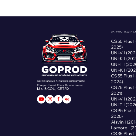
ЗАПЧАСТИ ДЛЯ 
CS55 Plus I
2025)
UNI-V I (2
UNI-K I (2
UNI-T I (2
UNI-K I (2
CS55 Plus I
2024)
Оригинальные Китайские автозапчасти
Changan, Exeed, Chery, Omoda, Jaecoo
CS75 Plus I
МЫ В СОЦ. СЕТЯХ
2021)
UNI-V I (2
UNI-T I (2
CS95 Plus 
2025)
Alsvin I (2
Lamore I (
CS35 Plus I