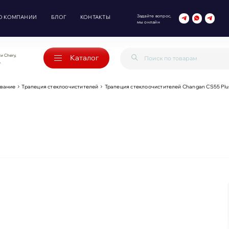
Задайте вопрос,
О КОМПАНИИ
БЛОГ
КОНТАКТЫ
мы онлайн
и Chery,
Каталог
o
ование
Трапеция стеклоочистителей
Трапеция стеклоочистителей Changan CS55 Plu