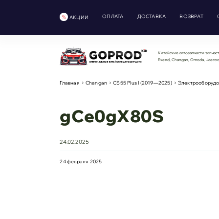
ОПЛАТА
ДОСТАВКА
ВОЗВРАТ
АКЦИИ
Китайские автозапчасти запчаст
Exeed, Changan, Omoda, Jaeco
Главная
Changan
CS55 Plus I (2019—2025)
Электрооборуд
gCe0gX80S
24.02.2025
24 февраля 2025