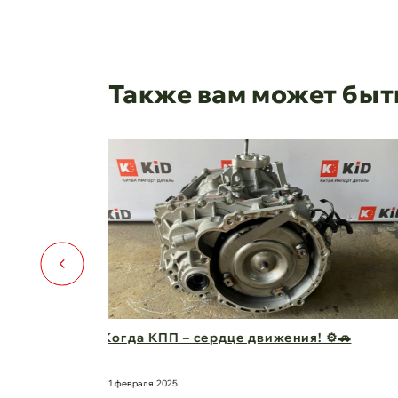
Также вам может быт
️🚗
Капот для Changan UNI-V – когда стиль и
защита в одно ...
21 февраля 2025