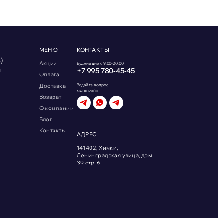
МЕНЮ
КОНТАКТЫ
)
Акции
Будние дни с 9:00-20:00
г
+7 995 780‑45‑45
Оплата
Доставка
Задайте вопрос,
мы онлайн
Возврат
О компании
Блог
Контакты
АДРЕС
141402, Химки,
Ленинградская улица, дом
39 стр. 6