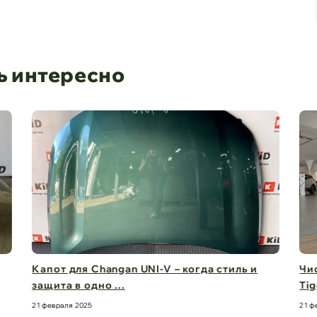
ь интересно
Чистый обзор на 360° – стекла для Chery
Дв
Tiggo 8 Pro M ...
бе
21 февраля 2025
21 