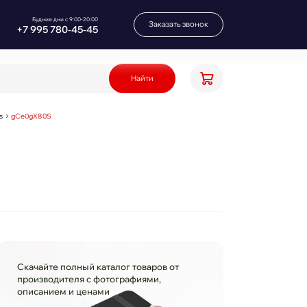
Будние дни с 9:00-20:00
Заказать звонок
+7 995 780‑45‑45
Найти
s
gCe0gX80S
Скачайте полный каталог товаров от
производителя с фотографиями,
описанием и ценами