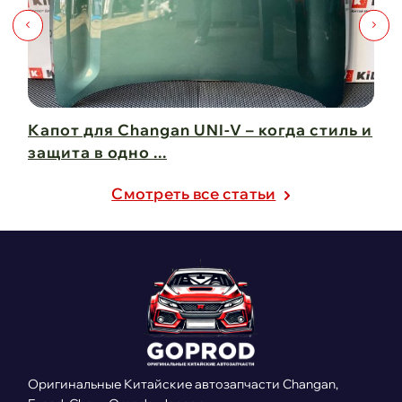
Капот для Changan UNI-V – когда стиль и
Чи
защита в одно ...
Ch
21 февраля 2025
21
Cмотреть все статьи
Оригинальные Китайские автозапчасти Changan,