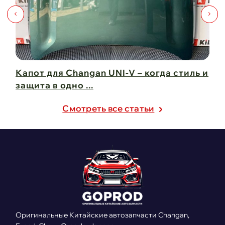
Капот для Changan UNI-V – когда стиль и
Чи
защита в одно ...
Ch
21 февраля 2025
21
Cмотреть все статьи
Оригинальные Китайские автозапчасти Changan,